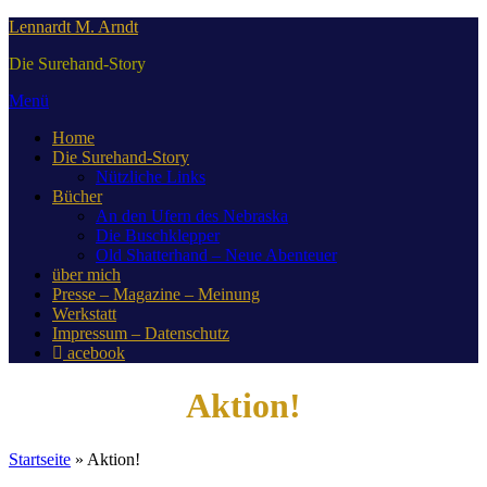
Zum
Lennardt M. Arndt
Inhalt
Die Surehand-Story
springen
Menü
Home
Die Surehand-Story
Nützliche Links
Bücher
An den Ufern des Nebraska
Die Buschklepper
Old Shatterhand – Neue Abenteuer
über mich
Presse – Magazine – Meinung
Werkstatt
Impressum – Datenschutz
acebook
Aktion!
Startseite
»
Aktion!