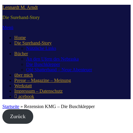
Zum
Lennardt M. Arndt
Inhalt
Die Surehand-Story
springen
Menü
Home
Die Surehand-Story
Nützliche Links
Bücher
An den Ufern des Nebraska
Die Buschklepper
Old Shatterhand – Neue Abenteuer
über mich
Presse – Magazine – Meinung
Werkstatt
Impressum – Datenschutz
acebook
Startseite
»
Rezension KMG – Die Buschklepper
Zurück